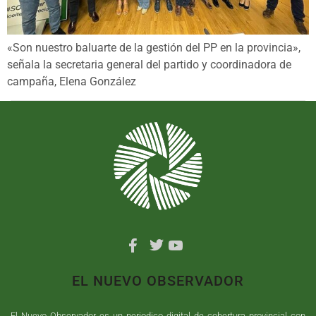
«Son nuestro baluarte de la gestión del PP en la provincia»,
señala la secretaria general del partido y coordinadora de
campaña, Elena González
EL NUEVO OBSERVADOR
El Nuevo Observador es un periodico digital de cobertura provincial con