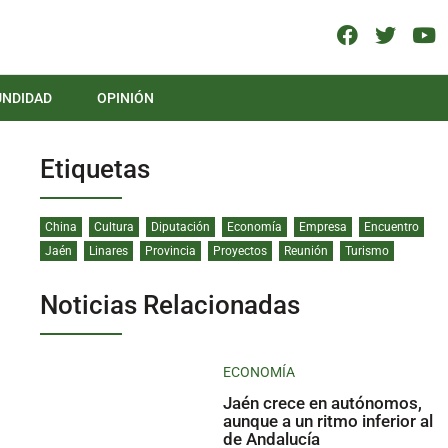
UNDIDAD
OPINIÓN
Etiquetas
China
Cultura
Diputación
Economía
Empresa
Encuentro
Jaén
Linares
Provincia
Proyectos
Reunión
Turismo
Noticias Relacionadas
ECONOMÍA
Jaén crece en autónomos,
aunque a un ritmo inferior al
de Andalucía