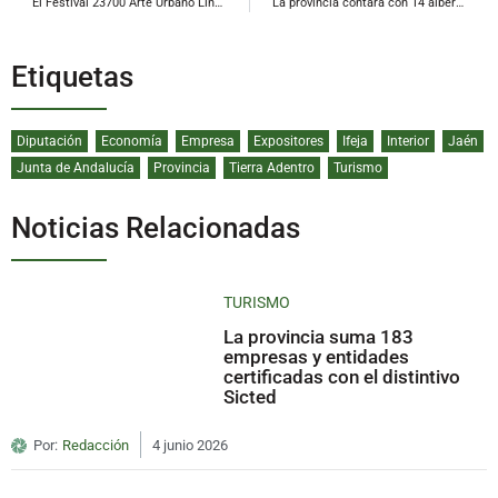
El Festival 23700 Arte Urbano Linares se celebrará en noviembre
La provincia contará con 14 albergues y 557 plazas para temporeros en la próxima campaña de aceituna
Etiquetas
Diputación
Economía
Empresa
Expositores
Ifeja
Interior
Jaén
Junta de Andalucía
Provincia
Tierra Adentro
Turismo
Noticias Relacionadas
TURISMO
La provincia suma 183
empresas y entidades
certificadas con el distintivo
Sicted
Por:
Redacción
4 junio 2026