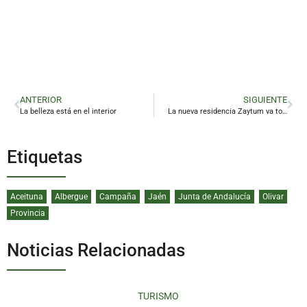
ANTERIOR
SIGUIENTE
La belleza está en el interior
La nueva residencia Zaytum va tomando forma
Etiquetas
Aceituna
Albergue
Campaña
Jaén
Junta de Andalucía
Olivar
Provincia
Noticias Relacionadas
TURISMO