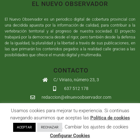
EL NUEVO OBSERVADOR
El Nuevo Observador es un periodico digital de cobertura provincial con
una decidida apuesta por la información de calidad, para contribuir a la
vertebración territorial y al progreso de nuestra sociedad. El proyecto
trabajará por la democracia desde el rigor, pero también desde la defensa
de la igualdad, la pluralidad y la libertad a través de sus publicaciones, en
las que primarán los contenidos pegados a la realidad calle gracias a las
posibilidades que ofrece el mundo digital y multimedia.
CONTACTO
C/ Viriato, número 23, 3
637 512 178
redaccion@elnuevoobservador.com
Usamos cookies para mejorar tu experiencia. Si continuas
Copyright ©
2026
El Nuevo Observador
| Sumurdigital
Diseño web
navegando asumimos que aceptas las
Política de cookies
y
Desarrollo
| All Rights Reserved |
Aviso Legal
|
Política de
. Cambiar los ajustes de cookies
ACEPTAR
RECHAZAR
Privacidad
|
Política de cookies
|
User
Configurar Cookies