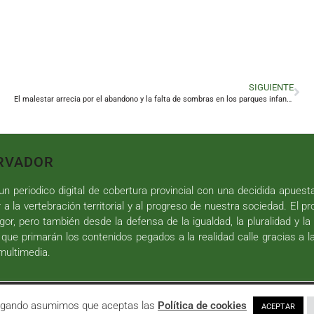
SIGUIENTE
El malestar arrecia por el abandono y la falta de sombras en los parques infantiles de Linares
RVADOR
n periodico digital de cobertura provincial con una decidida apuest
r a la vertebración territorial y al progreso de nuestra sociedad. El p
gor, pero también desde la defensa de la igualdad, la pluralidad y la 
 que primarán los contenidos pegados a la realidad calle gracias a l
 multimedia.
iseño web
y
Desarrollo
| All Rights Reserved |
Aviso Legal
|
Política de P
avegando asumimos que aceptas las
Política de cookies
ACEPTAR