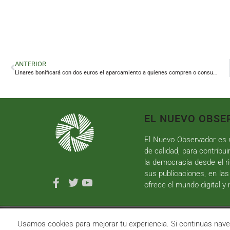
ANTERIOR
Linares bonificará con dos euros el aparcamiento a quienes compren o consuman más de 30 euros
EL NUEVO OBSE
El Nuevo Observador es u
de calidad, para contribui
la democracia desde el ri
sus publicaciones, en las
ofrece el mundo digital y
Copyright ©
2026
El Nuevo Observador
| Sumurdigital
D
Usamos cookies para mejorar tu experiencia. Si continuas n