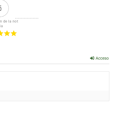
5
n de la not
ia
Acceso