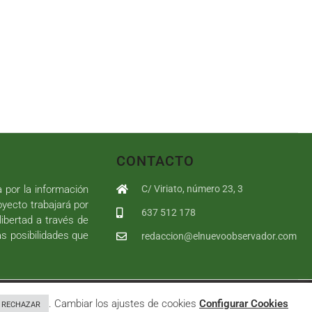
CONTACTO
a por la información
C/ Viriato, número 23, 3
royecto trabajará por
637 512 178
libertad a través de
as posibilidades que
redaccion@elnuevoobservador.com
rivacidad
|
Política de cookies
|
User
. Cambiar los ajustes de cookies
Configurar Cookies
RECHAZAR