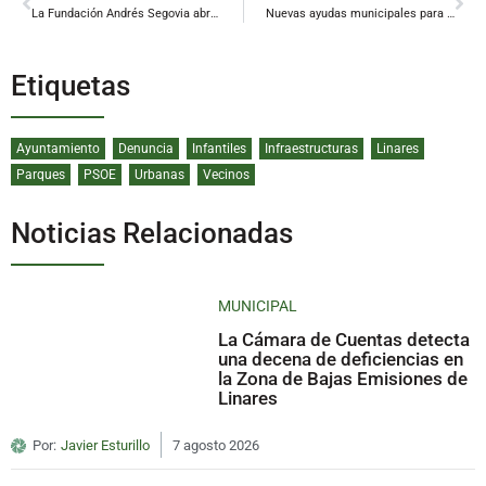
La Fundación Andrés Segovia abre sus puertas a la élite emergente del piano nacional
Nuevas ayudas municipales para incentivar el emprendimiento y la contratación en Linares
Etiquetas
Ayuntamiento
Denuncia
Infantiles
Infraestructuras
Linares
Parques
PSOE
Urbanas
Vecinos
Noticias Relacionadas
MUNICIPAL
La Cámara de Cuentas detecta
una decena de deficiencias en
la Zona de Bajas Emisiones de
Linares
Por:
Javier Esturillo
7 agosto 2026