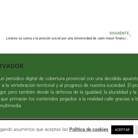
SIGUIENTE
Linares se suma a la presión social por una Universidad de Jaén mejor financiada
RVADOR
n periodico digital de cobertura provincial con una decidida apuest
r a la vertebración territorial y al progreso de nuestra sociedad. El p
gor, pero también desde la defensa de la igualdad, la pluralidad y la 
 que primarán los contenidos pegados a la realidad calle gracias a l
 multimedia.
iseño web
y
Desarrollo
| All Rights Reserved |
Aviso Legal
|
Política de P
avegando asumimos que aceptas las
Política de cookies
ACEPTAR