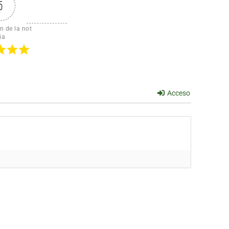
5
n de la not
ia
Acceso