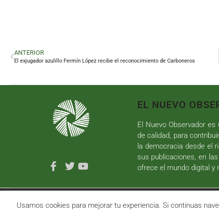
ANTERIOR
El exjugador azulillo Fermín López recibe el reconocimiento de Carboneros
EL NUEVO OBSE
El Nuevo Observador es u
de calidad, para contribui
la democracia desde el ri
sus publicaciones, en las
ofrece el mundo digital y
Copyright ©
2026
El Nuevo Observador
| Sumurdigital
D
Usamos cookies para mejorar tu experiencia. Si continuas n