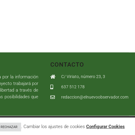
CONTACTO
a por la información
C/ Viriato, número 23, 3
royecto trabajará por
637 512 178
libertad a través de
as posibilidades que
redaccion@elnuevoobservador.com
rivacidad
|
Política de cookies
|
User
. Cambiar los ajustes de cookies
Configurar Cookies
RECHAZAR