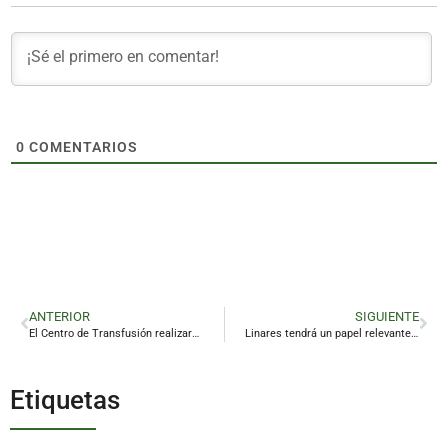
0
COMENTARIOS
ANTERIOR
SIGUIENTE
El Centro de Transfusión realizará en la provincia 38 colectas de sangre en febrero
Linares tendrá un papel relevante en la aventura política de Levanta Jaén
Etiquetas