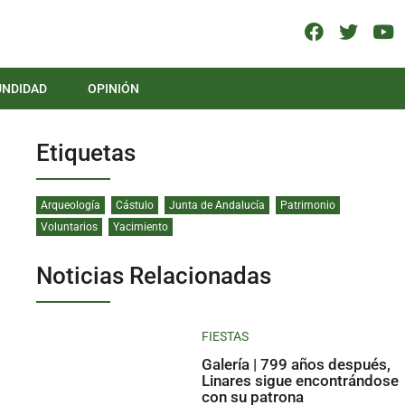
UNDIDAD
OPINIÓN
Etiquetas
Arqueología
Cástulo
Junta de Andalucía
Patrimonio
Voluntarios
Yacimiento
Noticias Relacionadas
FIESTAS
Galería | 799 años después,
Linares sigue encontrándose
con su patrona