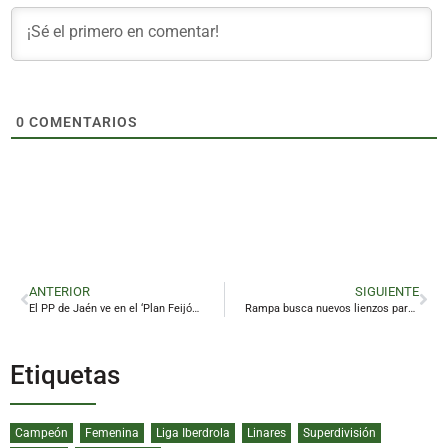
0
COMENTARIOS
ANTERIOR
SIGUIENTE
El PP de Jaén ve en el ‘Plan Feijóo’ el mejor antídoto para hacer frente a la «crisis económica»
Rampa busca nuevos lienzos para ver, mirar y contemplar otro Linares
Etiquetas
Campeón
Femenina
Liga Iberdrola
Linares
Superdivisión