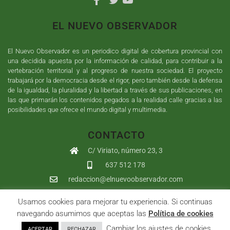
EL NUEVO OBSERVADOR
El Nuevo Observador es un periodico digital de cobertura provincial con
una decidida apuesta por la información de calidad, para contribuir a la
vertebración territorial y al progreso de nuestra sociedad. El proyecto
trabajará por la democracia desde el rigor, pero también desde la defensa
de la igualdad, la pluralidad y la libertad a través de sus publicaciones, en
las que primarán los contenidos pegados a la realidad calle gracias a las
posibilidades que ofrece el mundo digital y multimedia.
CONTACTO
C/ Viriato, número 23, 3
637 512 178
redaccion@elnuevoobservador.com
Usamos cookies para mejorar tu experiencia. Si continuas
Copyright ©
2026
El Nuevo Observador
| Sumurdigital
Diseño web
navegando asumimos que aceptas las
Política de cookies
y
Desarrollo
| All Rights Reserved |
Aviso Legal
|
Política de
. Cambiar los ajustes de cookies
ACEPTAR
RECHAZAR