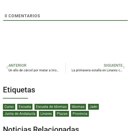
0
COMENTARIOS
ANTERIOR
SIGUIENTE
Un año de cárcel por matar a tiros a sus dos perros en Navas de San Juan
La primavera estalla en Linares con unas Cruces de Mayo espectaculares
Etiquetas
Curso
Escuela
Escuela de Idiomas
Idiomas
Jaén
Junta de Andalucía
Linares
Plazas
Provincia
Noticias Relacionadas