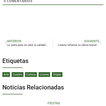
0
COMENTARIOS
ANTERIOR
SIGUIENTE
La Junta pone en valor la calidad artesanal de Jaén
Linares refuerza su oferta hostelera con la apertura de Life in Envero
Etiquetas
Arte
Cuadro
Cultura
Linares
Origen
Noticias Relacionadas
FIESTAS