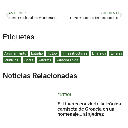
ANTERIOR
SIGUIENTE
Nuevo impulso al relevo generacional en el campo de Jaén
La Formación Profesional sigue creciendo en Jaén con más de 13.200 plazas para el próximo curso
Etiquetas
Ayuntamiento
Estadio
Fútbol
Infraestructuras
Linarejos
Linares
Municipal
Obras
Reforma
Remodelación
Noticias Relacionadas
FÚTBOL
El Linares convierte la icónica
camiseta de Croacia en un
homenaje… al ajedrez