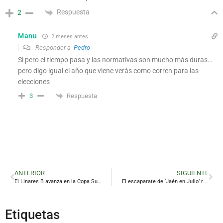
Respuesta
2
Manu
2 meses antes
Responder a
Pedro
Si pero el tiempo pasa y las normativas son mucho más duras…
pero digo igual el año que viene verás como corren para las
elecciones
Respuesta
3
ANTERIOR
SIGUIENTE
El Linares B avanza en la Copa Subdelegado
El escaparate de ‘Jaén en Julio’ reivindica en Madrid la singularidad creativa del turismo de interior
Etiquetas