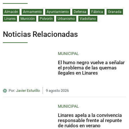
Almacén
Armamento
Ayuntamiento
Defensa
Fábrica
Granada
Linares
Munición
Polvorín
Urbanismo
Vadollano
Noticias Relacionadas
MUNICIPAL
El humo negro vuelve a señalar
el problema de las quemas
ilegales en Linares
Por:
Javier Esturillo
9 agosto 2026
MUNICIPAL
Linares apela a la convivencia
responsable frente al repunte
de ruidos en verano