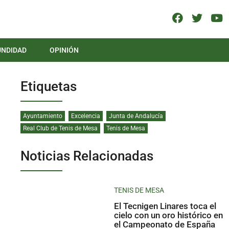
UNDIDAD
OPINIÓN
Etiquetas
Ayuntamiento
Excelencia
Junta de Andalucía
Real Club de Tenis de Mesa
Tenis de Mesa
Noticias Relacionadas
TENIS DE MESA
El Tecnigen Linares toca el
cielo con un oro histórico en
el Campeonato de España