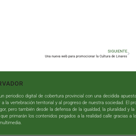
SIGUIENTE
Una nueva web para promocionar la Cultura de Linares
RVADOR
n periodico digital de cobertura provincial con una decidida apuest
r a la vertebración territorial y al progreso de nuestra sociedad. El p
gor, pero también desde la defensa de la igualdad, la pluralidad y la 
 que primarán los contenidos pegados a la realidad calle gracias a l
 multimedia.