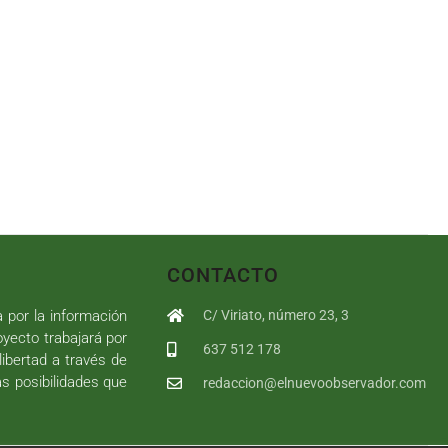
CONTACTO
a por la información
C/ Viriato, número 23, 3
royecto trabajará por
637 512 178
libertad a través de
as posibilidades que
redaccion@elnuevoobservador.com