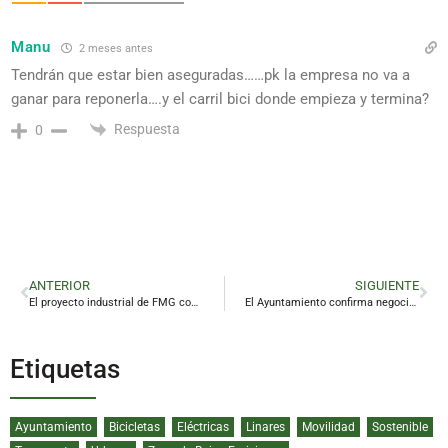
Manu
2 meses antes
Tendrán que estar bien aseguradas……pk la empresa no va a
ganar para reponerla….y el carril bici donde empieza y termina?
Respuesta
0
ANTERIOR
SIGUIENTE
El proyecto industrial de FMG comienza a operar en Linares antes de lo previsto
El Ayuntamiento confirma negociaciones para la llegada de nuevas empresas a Santana
Etiquetas
Ayuntamiento
Bicicletas
Eléctricas
Linares
Movilidad
Sostenible