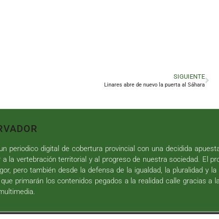
SIGUIENTE
Linares abre de nuevo la puerta al Sáhara
RVADOR
n periodico digital de cobertura provincial con una decidida apuest
r a la vertebración territorial y al progreso de nuestra sociedad. El p
gor, pero también desde la defensa de la igualdad, la pluralidad y la 
 que primarán los contenidos pegados a la realidad calle gracias a l
 multimedia.