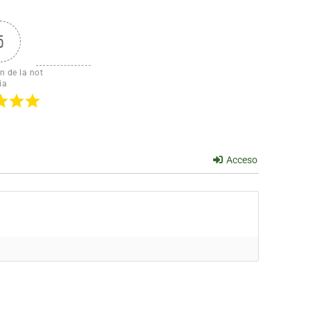
5
n de la not
ia
Acceso