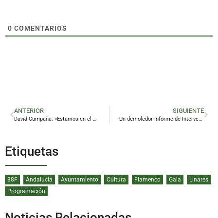
0
COMENTARIOS
ANTERIOR
SIGUIENTE
David Campaña: «Estamos en el mejor momento físico y con hambre de victorias»
Un demoledor informe de Intervención revela el descontrol del presupuesto de Linares
Etiquetas
38F
Andalucía
Ayuntamiento
Cultura
Flamenco
Gala
Linares
Programación
Noticias Relacionadas