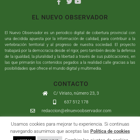
EL NUEVO OBSERVADOR
El Nuevo Observador es un periodico digital de cobertura provincial con
una decidida apuesta por la información de calidad, para contribuir a la
vertebración territorial y al progreso de nuestra sociedad. El proyecto
trabajará por la democracia desde el rigor, pero también desde la defensa
de la igualdad, la pluralidad y la libertad a través de sus publicaciones, en
las que primarán los contenidos pegados a la realidad calle gracias a las
posibilidades que ofrece el mundo digital y multimedia.
CONTACTO
C/ Viriato, número 23, 3
637 512 178
redaccion@elnuevoobservador.com
Usamos cookies para mejorar tu experiencia. Si continuas
Copyright ©
2026
El Nuevo Observador
| Sumurdigital
Diseño web
navegando asumimos que aceptas las
Política de cookies
y
Desarrollo
| All Rights Reserved |
Aviso Legal
|
Política de