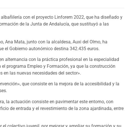
albañilería con el proyecto Linforem 2022, que ha diseñado y
rmación de la Junta de Andalucía, que sustituyó a las
, Ana Mata, junto con la alcaldesa, Auxi del Olmo, ha
a que el Gobierno autonómico destina 342.435 euros.
 alternancia con la práctica profesional en la especialidad
 en el programa Empleo y Formación, ya que la construcción
s en las nuevas necesidades del sector».
ención», que consiste en la mejora de la accesibilidad y la
ses.
a, la actuación consiste en pavimentar este entorno, con
ficio de entrada y el revestimiento de la zona ajardinada, entre
el colectivo juvenil, por mejorar y ampliar su formación y su