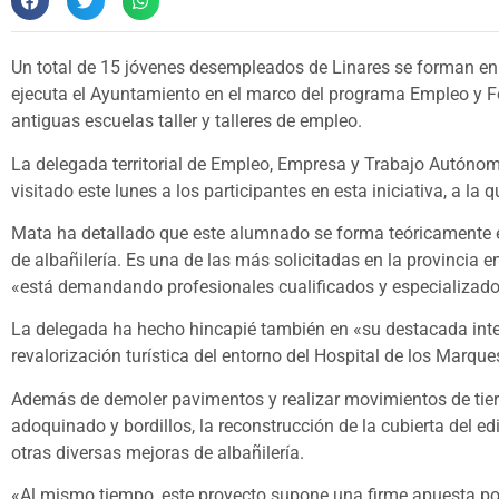
Un total de 15 jóvenes desempleados de Linares se forman en 
ejecuta el Ayuntamiento en el marco del programa Empleo y Fo
antiguas escuelas taller y talleres de empleo.
La delegada territorial de Empleo, Empresa y Trabajo Autónomo
visitado este lunes a los participantes en esta iniciativa, a l
Mata ha detallado que este alumnado se forma teóricamente en
de albañilería. Es una de las más solicitadas en la provincia
«está demandando profesionales cualificados y especializado
La delegada ha hecho hincapié también en «su destacada interv
revalorización turística del entorno del Hospital de los Marque
Además de demoler pavimentos y realizar movimientos de tierr
adoquinado y bordillos, la reconstrucción de la cubierta del edi
otras diversas mejoras de albañilería.
«Al mismo tiempo, este proyecto supone una firme apuesta por 