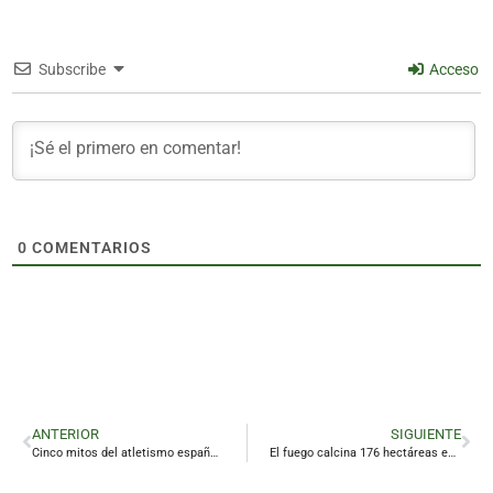
Subscribe
Acceso
0
COMENTARIOS
ANTERIOR
SIGUIENTE
Cinco mitos del atletismo español correrán en Linares por una buena causa
El fuego calcina 176 hectáreas en la provincia en la época de peligro alto de incendios