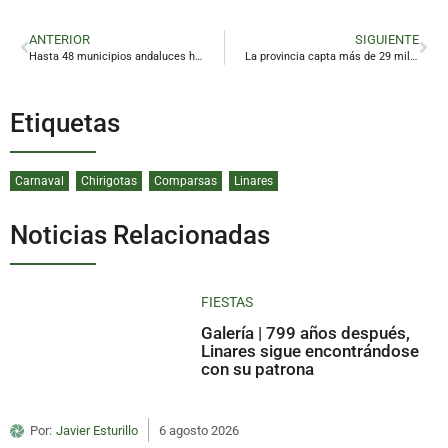
ANTERIOR
SIGUIENTE
Hasta 48 municipios andaluces han cambiado de alcalde este mandato
La provincia capta más de 29 millones de euros de los fondos Next Generation
Etiquetas
Carnaval
Chirigotas
Comparsas
Linares
Noticias Relacionadas
FIESTAS
Galería | 799 años después,
Linares sigue encontrándose
con su patrona
Por:
Javier Esturillo
6 agosto 2026