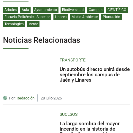
Árboles
Aula
Ayuntamiento
Biodiversidad
Campus
CIENTÍFICO
Escuela Politécnica Superior
Linares
Medio Ambiente
Plantación
Tecnológico
Verde
Noticias Relacionadas
TRANSPORTE
Un autobús directo unirá desde
septiembre los campus de
Jaén y Linares
Por:
Redacción
28 julio 2026
SUCESOS
La larga sombra del mayor
incendio en la historia de