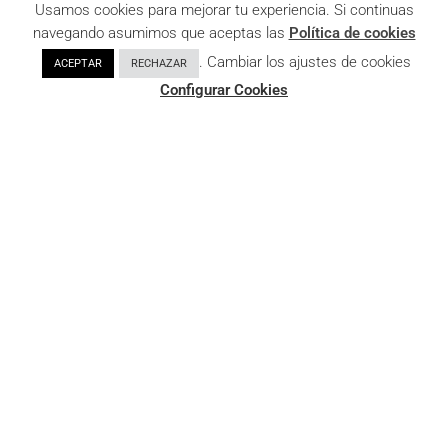
Usamos cookies para mejorar tu experiencia. Si continuas
navegando asumimos que aceptas las
Política de cookies
. Cambiar los ajustes de cookies
ACEPTAR
RECHAZAR
Configurar Cookies
EL NUEVO OBSERVADOR
El Nuevo Observador es un periodico digital de cobertura provincial con
una decidida apuesta por la información de calidad, para contribuir a la
vertebración territorial y al progreso de nuestra sociedad. El proyecto
trabajará por la democracia desde el rigor, pero también desde la defensa
de la igualdad, la pluralidad y la libertad a través de sus publicaciones, en
las que primarán los contenidos pegados a la realidad calle gracias a las
posibilidades que ofrece el mundo digital y multimedia.
CONTACTO
C/ Viriato, número 23, 3