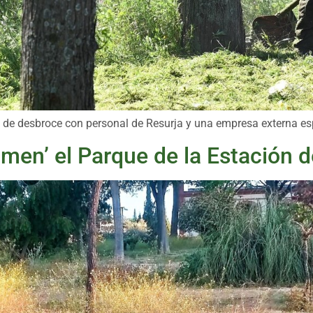
an de desbroce con personal de Resurja y una empresa externa es
omen’ el Parque de la Estación 