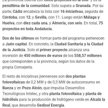
penúltima de la comunidad
. Solo supera a
Granada
. Por su
parte,
Cádiz
encabeza la lista con
16 iniciativas
, seguida de
Córdoba
, con
12
, y
Sevilla
, con 11. Luego están
Málaga y
Huelva
, con
diez cada una
, y
Almería, con seis
. En total,
75
proyectos en toda Andalucía
.
Dos de los últimos
en formar parte del programa pertenecen
a
Jaén capital
. En concreto, la
Ciudad Sanitaria y la Ciudad
de la Justicia
. Solo el
primer proyecto
alcanza una
inversión de
450 millones de euros
de los
558,57 millones
que corresponden a la provincia, según los datos de la
propia Consejería.
El resto de iniciativas jiennenses son
dos plantas
fotovoltaicas
de 0,2 MW y de 0,3 MW de autoconsumo en
Baeza
y en
Pozo Alcón
, que impulsa Desarrollos
Tecnológicos Intelec, y otra
planta fotovoltaica
y
planta de
hidrólisis
para la producción de hidrógeno verde en
Alcalá la
Real
, que desarrolla
Gedisol Energía
.