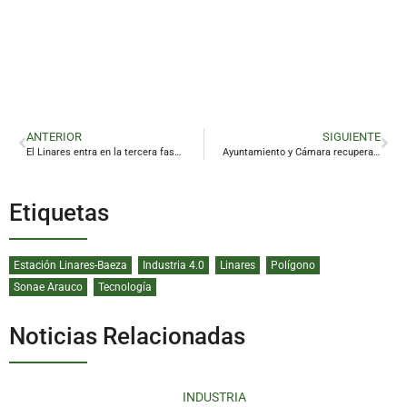
ANTERIOR
SIGUIENTE
El Linares entra en la tercera fase de la conversión en SAD con solo 46.300 euros del capital social suscrito
Ayuntamiento y Cámara recuperan la conexión
Etiquetas
Estación Linares-Baeza
Industria 4.0
Linares
Polígono
Sonae Arauco
Tecnología
Noticias Relacionadas
INDUSTRIA