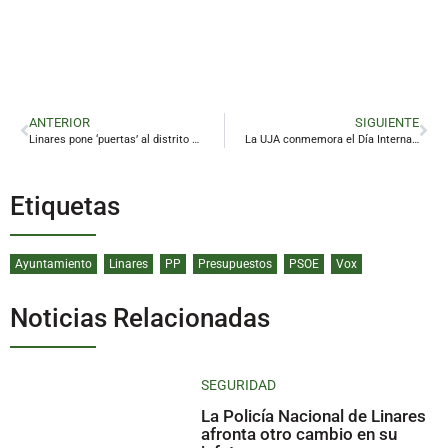
ANTERIOR
SIGUIENTE
Linares pone ‘puertas’ al distrito minero para su protección
La UJA conmemora el Día Internacional de los Museo y Sitios con diversas actividades
Etiquetas
Ayuntamiento
Linares
PP
Presupuestos
PSOE
Vox
Noticias Relacionadas
SEGURIDAD
La Policía Nacional de Linares
afronta otro cambio en su