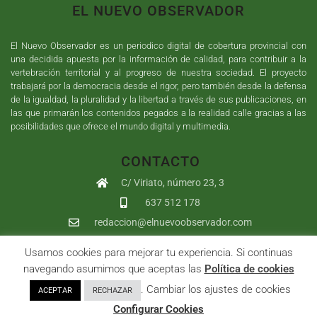
EL NUEVO OBSERVADOR
El Nuevo Observador es un periodico digital de cobertura provincial con
una decidida apuesta por la información de calidad, para contribuir a la
vertebración territorial y al progreso de nuestra sociedad. El proyecto
trabajará por la democracia desde el rigor, pero también desde la defensa
de la igualdad, la pluralidad y la libertad a través de sus publicaciones, en
las que primarán los contenidos pegados a la realidad calle gracias a las
posibilidades que ofrece el mundo digital y multimedia.
CONTACTO
C/ Viriato, número 23, 3
637 512 178
redaccion@elnuevoobservador.com
Usamos cookies para mejorar tu experiencia. Si continuas
Copyright ©
2026
El Nuevo Observador
| Sumurdigital
Diseño web
navegando asumimos que aceptas las
Política de cookies
y
Desarrollo
| All Rights Reserved |
Aviso Legal
|
Política de
. Cambiar los ajustes de cookies
ACEPTAR
RECHAZAR
Privacidad
|
Política de cookies
|
User
Configurar Cookies