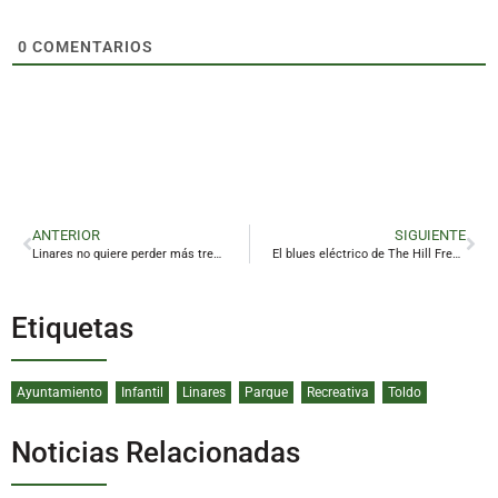
0
COMENTARIOS
ANTERIOR
SIGUIENTE
Linares no quiere perder más trenes
El blues eléctrico de The Hill Frequencies desembarca en Linares
Etiquetas
Ayuntamiento
Infantil
Linares
Parque
Recreativa
Toldo
Noticias Relacionadas