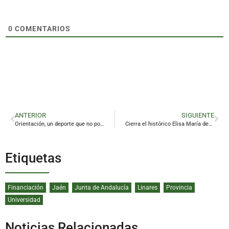
0
COMENTARIOS
ANTERIOR
SIGUIENTE
Orientación, un deporte que no podrás perderte en Linares
Cierra el histórico Elisa María después de más de medio siglo «al servicio» de Linares
Etiquetas
Financiación
Jaén
Junta de Andalucía
Linares
Provincia
Universidad
Noticias Relacionadas