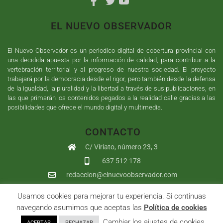
EL NUEVO OBSERVADOR
El Nuevo Observador es un periodico digital de cobertura provincial con
una decidida apuesta por la información de calidad, para contribuir a la
vertebración territorial y al progreso de nuestra sociedad. El proyecto
trabajará por la democracia desde el rigor, pero también desde la defensa
de la igualdad, la pluralidad y la libertad a través de sus publicaciones, en
las que primarán los contenidos pegados a la realidad calle gracias a las
posibilidades que ofrece el mundo digital y multimedia.
CONTACTO
C/ Viriato, número 23, 3
637 512 178
redaccion@elnuevoobservador.com
Usamos cookies para mejorar tu experiencia. Si continuas
Copyright ©
2026
El Nuevo Observador
| Sumurdigital
Diseño web
navegando asumimos que aceptas las
Política de cookies
y
Desarrollo
| All Rights Reserved |
Aviso Legal
|
Política de
. Cambiar los ajustes de cookies
ACEPTAR
RECHAZAR