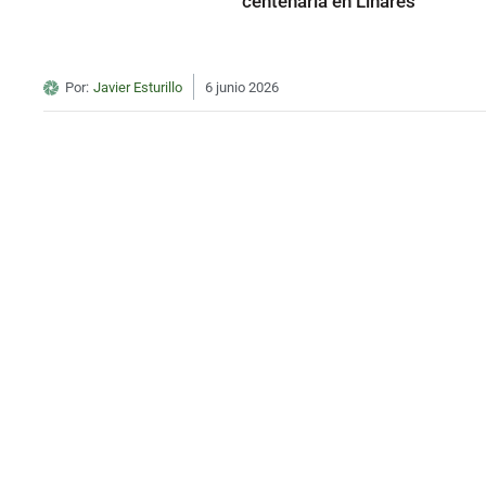
centenaria en Linares
Por:
Javier Esturillo
6 junio 2026