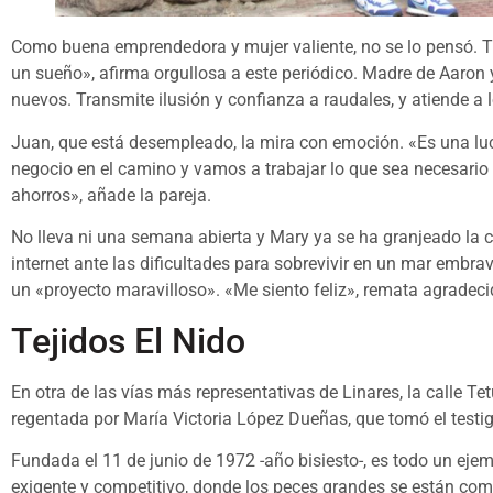
Como buena emprendedora y mujer valiente, no se lo pensó. Tir
un sueño», afirma orgullosa a este periódico. Madre de Aaron
nuevos. Transmite ilusión y confianza a raudales, y atiende a 
Juan, que está desempleado, la mira con emoción. «Es una luc
negocio en el camino y vamos a trabajar lo que sea necesari
ahorros», añade la pareja.
No lleva ni una semana abierta y Mary ya se ha granjeado la c
internet ante las dificultades para sobrevivir en un mar embr
un «proyecto maravilloso». «Me siento feliz», remata agradeci
Tejidos El Nido
En otra de las vías más representativas de Linares, la calle Tet
regentada por María Victoria López Dueñas, que tomó el testig
Fundada el 11 de junio de 1972 -año bisiesto-, es todo un eje
exigente y competitivo, donde los peces grandes se están co