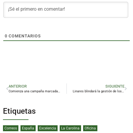
0
COMENTARIOS
ANTERIOR
SIGUIENTE
Comienza una campaña marcada por las encuestas y decisiva para Linares
Linares blindará la gestión de los fondos europeos con un plan de medidas antifraude
Etiquetas
Correos
España
Excelencia
La Carolina
Oficina