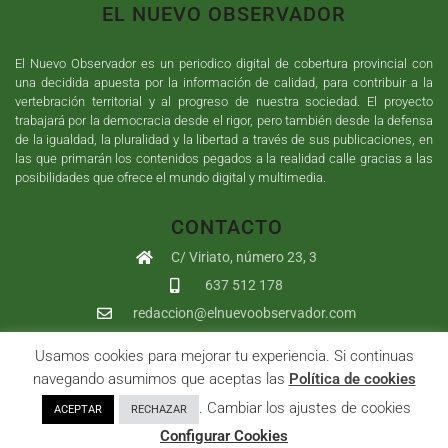
EL NUEVO OBSERVADOR
El Nuevo Observador es un periodico digital de cobertura provincial con
una decidida apuesta por la información de calidad, para contribuir a la
vertebración territorial y al progreso de nuestra sociedad. El proyecto
trabajará por la democracia desde el rigor, pero también desde la defensa
de la igualdad, la pluralidad y la libertad a través de sus publicaciones, en
las que primarán los contenidos pegados a la realidad calle gracias a las
posibilidades que ofrece el mundo digital y multimedia.
CONTACTO
C/ Viriato, número 23, 3
637 512 178
redaccion@elnuevoobservador.com
Usamos cookies para mejorar tu experiencia. Si continuas
Copyright ©
2026
El Nuevo Observador
| Sumurdigital
Diseño web
navegando asumimos que aceptas las
Política de cookies
y
Desarrollo
| All Rights Reserved |
Aviso Legal
|
Política de
. Cambiar los ajustes de cookies
ACEPTAR
RECHAZAR
Privacidad
|
Política de cookies
|
User
Configurar Cookies