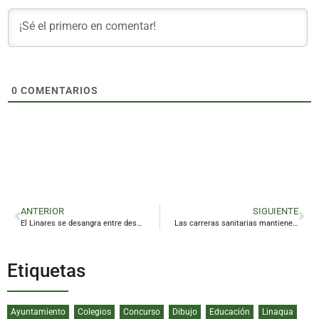
0
COMENTARIOS
ANTERIOR
SIGUIENTE
El Linares se desangra entre despachos, andamios y decepción
Las carreras sanitarias mantienen su tirón entre los futuros universitarios de Jaén
Etiquetas
Ayuntamiento
Colegios
Concurso
Dibujo
Educación
Linaqua