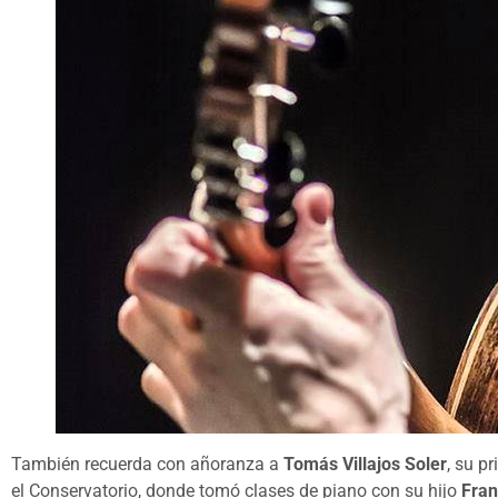
También recuerda con añoranza a
Tomás Villajos Soler
, su p
el Conservatorio, donde tomó clases de piano con su hijo
Fran