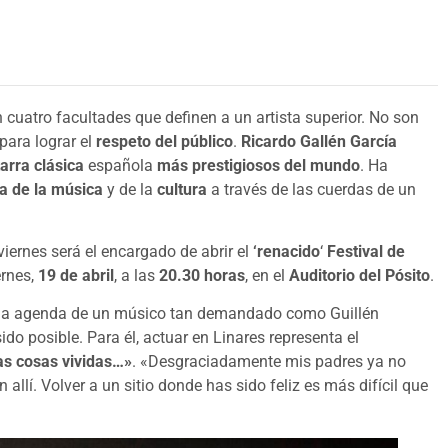
n cuatro facultades que definen a un artista superior. No son
para lograr el
respeto del público
.
Ricardo Gallén García
tarra clásica
española
más prestigiosos del mundo
. Ha
a de la música
y de la
cultura
a través de las cuerdas de un
viernes será el encargado de abrir el
‘renacido
‘
Festival de
ernes,
19 de abril
, a las
20.30 horas
, en el
Auditorio del Pósito
.
 la agenda de un músico tan demandado como Guillén
ido posible. Para él, actuar en Linares representa el
tas cosas vividas…»
. «Desgraciadamente mis padres ya no
llí. Volver a un sitio donde has sido feliz es más difícil que