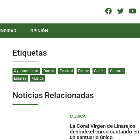
UNDIDAD
OPINIÓN
Etiquetas
Ayuntamiento
Danza
Festival
Fimae
Gallén
Guitarra
Linares
Música
Noticias Relacionadas
MÚSICA
La Coral Virgen de Linarejos
despide el curso cantando en
un santuario único