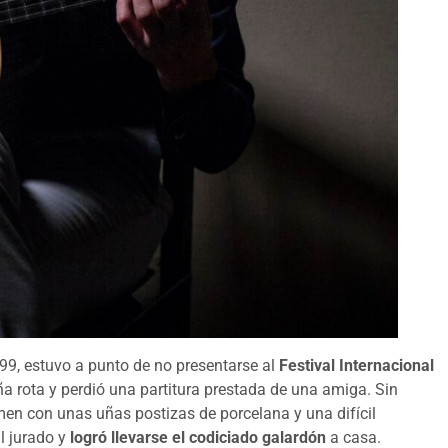
999, estuvo a punto de no presentarse al
Festival Internacional
ña rota y perdió una partitura prestada de una amiga. Sin
amen con unas uñas postizas de porcelana y una difícil
l jurado y
logró llevarse el codiciado galardón
a casa.