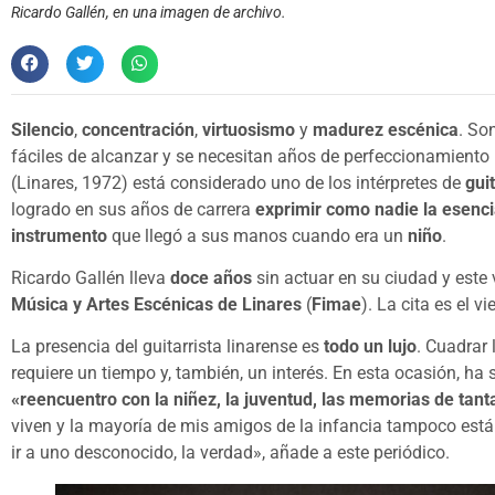
Ricardo Gallén, en una imagen de archivo.
Silencio
,
concentración
,
virtuosismo
y
madurez escénica
. So
fáciles de alcanzar y se necesitan años de perfeccionamiento 
(Linares, 1972) está considerado uno de los intérpretes de
gui
logrado en sus años de carrera
exprimir como nadie la esenci
instrumento
que llegó a sus manos cuando era un
niño
.
Ricardo Gallén lleva
doce años
sin actuar en su ciudad y este 
Música y Artes Escénicas de Linares
(
Fimae
). La cita es el vi
La presencia del guitarrista linarense es
todo un lujo
. Cuadrar
requiere un tiempo y, también, un interés. En esta ocasión, ha s
«reencuentro con la niñez, la juventud, las memorias de tan
viven y la mayoría de mis amigos de la infancia tampoco están a
ir a uno desconocido, la verdad», añade a este periódico.