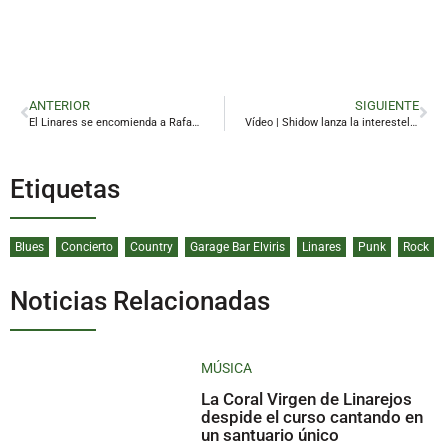
ANTERIOR
SIGUIENTE
El Linares se encomienda a Rafael Perales para reanimar su cantera
Vídeo | Shidow lanza la interestelar ‘Vaviloms’
Etiquetas
Blues
Concierto
Country
Garage Bar Elviris
Linares
Punk
Rock
Noticias Relacionadas
MÚSICA
La Coral Virgen de Linarejos
despide el curso cantando en
un santuario único