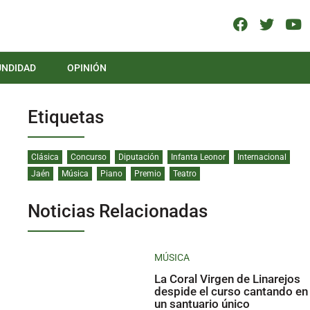
UNDIDAD
OPINIÓN
Etiquetas
Clásica
Concurso
Diputación
Infanta Leonor
Internacional
Jaén
Música
Piano
Premio
Teatro
Noticias Relacionadas
MÚSICA
La Coral Virgen de Linarejos
despide el curso cantando en
un santuario único