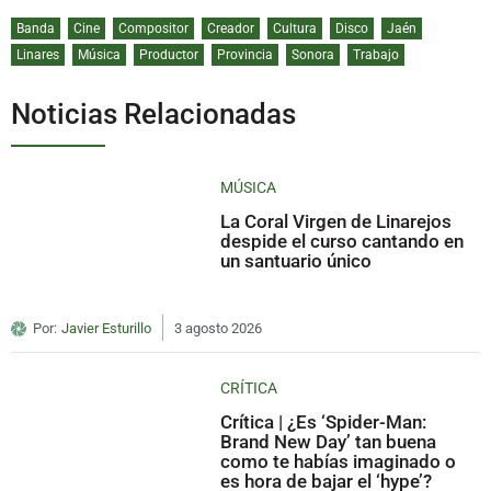
Banda
Cine
Compositor
Creador
Cultura
Disco
Jaén
Linares
Música
Productor
Provincia
Sonora
Trabajo
Noticias Relacionadas
MÚSICA
La Coral Virgen de Linarejos
despide el curso cantando en
un santuario único
Por:
Javier Esturillo
3 agosto 2026
CRÍTICA
Crítica | ¿Es ‘Spider-Man:
Brand New Day’ tan buena
como te habías imaginado o
es hora de bajar el ‘hype’?