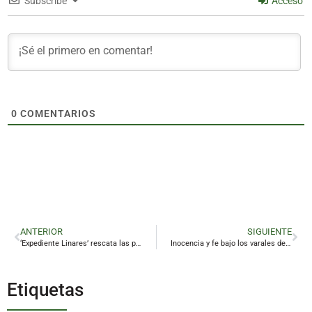
Subscribe
Acceso
0
COMENTARIOS
ANTERIOR
SIGUIENTE
‘Expediente Linares’ rescata las psicofonías que obsesionaron a España en los noventa
Inocencia y fe bajo los varales de la pequeña Virgen de Linarejos
Etiquetas