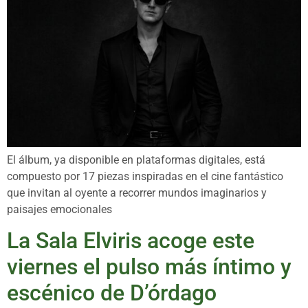
El álbum, ya disponible en plataformas digitales, está
compuesto por 17 piezas inspiradas en el cine fantástico
que invitan al oyente a recorrer mundos imaginarios y
paisajes emocionales
La Sala Elviris acoge este
viernes el pulso más íntimo y
escénico de D’órdago