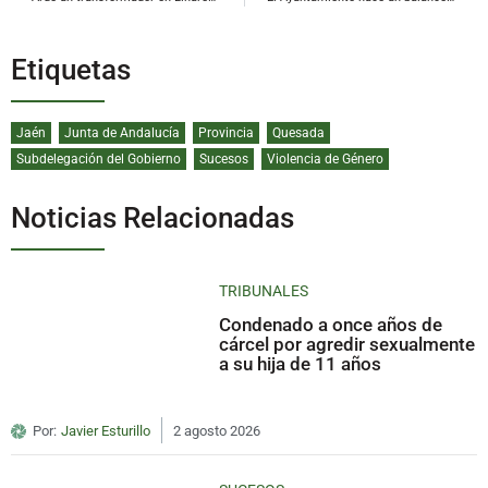
Etiquetas
Jaén
Junta de Andalucía
Provincia
Quesada
Subdelegación del Gobierno
Sucesos
Violencia de Género
Noticias Relacionadas
TRIBUNALES
Condenado a once años de
cárcel por agredir sexualmente
a su hija de 11 años
Por:
Javier Esturillo
2 agosto 2026