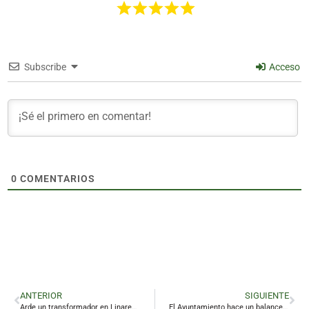
Subscribe
Acceso
0
COMENTARIOS
ANTERIOR
SIGUIENTE
Arde un transformador en Linares por sobrecarga eléctrica debido a los enganches ilegales
El Ayuntamiento hace un balance positivo de la programación navideña