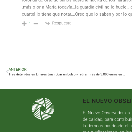
rotonda de Crta de baños hasta la huerta de los naranjo
.más olor a Maria todavía…la guardia civil no lo huele….
cuartel lo tiene que notar….Creo que lo saben y por lo 
Respuesta
1
ANTERIOR
Tres detenidos en Linares tras robar un bolso y retirar más de 3.000 euros en cajeros
EL NUEVO OBSE
El Nuevo Observador es u
de calidad, para contribui
la democracia desde el ri