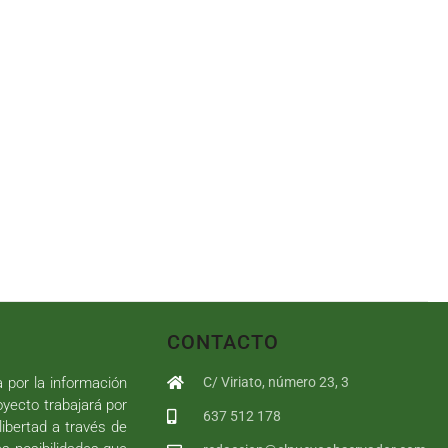
CONTACTO
a por la información
C/ Viriato, número 23, 3
royecto trabajará por
637 512 178
libertad a través de