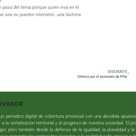
s.
o pasa del tema porque quien viva en el
que sea no pueden intervenir…una lástima
SIGUIENTE
Silencio por el asesinato de Pilar
RVADOR
n periodico digital de cobertura provincial con una decidida apuest
r a la vertebración territorial y al progreso de nuestra sociedad. El p
gor, pero también desde la defensa de la igualdad, la pluralidad y la 