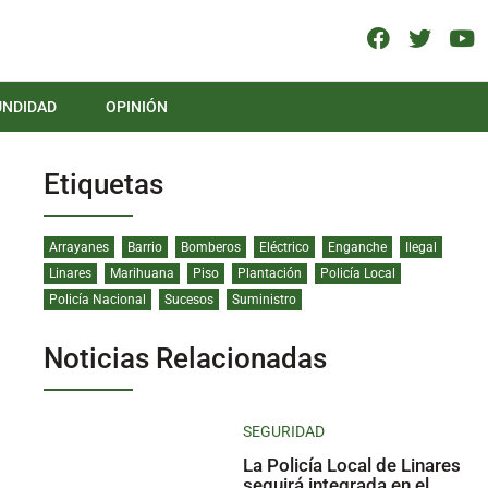
UNDIDAD
OPINIÓN
Etiquetas
Arrayanes
Barrio
Bomberos
Eléctrico
Enganche
Ilegal
Linares
Marihuana
Piso
Plantación
Policía Local
Policía Nacional
Sucesos
Suministro
Noticias Relacionadas
SEGURIDAD
La Policía Local de Linares
seguirá integrada en el