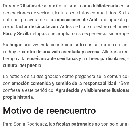
Durante
28 años
desempeñó su labor como
bibliotecaria
en la
generaciones de vecinos, lecturas y relatos compartidos. Su t
optó por presentarse a las
oposiciones de Adif
, una apuesta p
como
factor de circulación
. Antes de fijar su destino definiti
Ebro y Sevilla
, etapas que ampliaron su experiencia sin romper
Su
hogar
, una vivienda construida junto con su marido en las
es hoy el
centro de una vida asentada y serena
. Allí transcu
tiempo a la
enseñanza de sevillanas
y a
clases particulares
,
cultural del pueblo
.
La noticia de su designación como pregonera se la comunicó e
con
emoción contenida y sentido de la responsabilidad
. “Sen
confiesa a este periódico.
Agradecida y visiblemente ilusiona
propia historia
.
Motivo de reencuentro
Para Sonia Rodríguez, las
fiestas patronales
no son solo una 