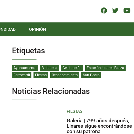
UNDIDAD
OPINIÓN
Etiquetas
Ayuntamiento
Biblioteca
Celebración
Estación Linares-Baeza
Ferrocarril
Fiestas
Reconocimiento
San Pedro
Noticias Relacionadas
FIESTAS
Galería | 799 años después,
Linares sigue encontrándose
con su patrona