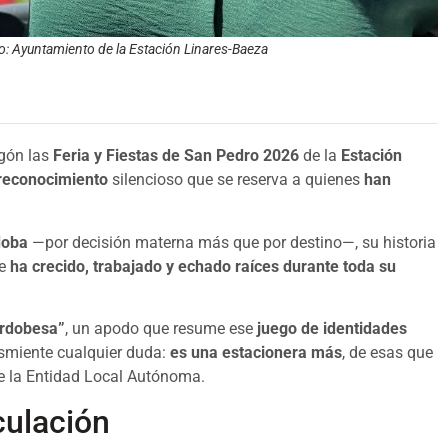
o: Ayuntamiento de la Estación Linares-Baeza
egón las
Feria y Fiestas de San Pedro 2026
de la
Estación
reconocimiento
silencioso que se reserva a quienes
han
doba
—por decisión materna más que por destino—, su historia
de
ha crecido, trabajado y echado raíces durante toda su
ordobesa”
, un apodo que resume ese
juego de identidades
esmiente cualquier duda:
es una estacionera más
, de esas que
 la Entidad Local Autónoma.
rculación