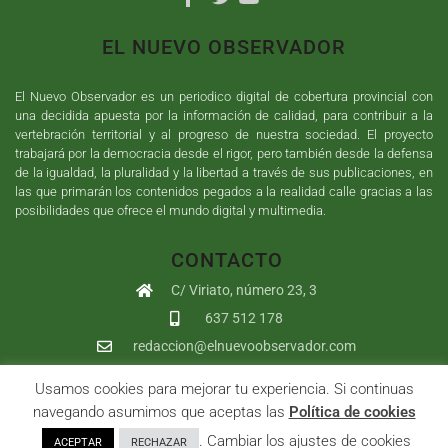
EL NUEVO OBSERVADOR
El Nuevo Observador es un periodico digital de cobertura provincial con
una decidida apuesta por la información de calidad, para contribuir a la
vertebración territorial y al progreso de nuestra sociedad. El proyecto
trabajará por la democracia desde el rigor, pero también desde la defensa
de la igualdad, la pluralidad y la libertad a través de sus publicaciones, en
las que primarán los contenidos pegados a la realidad calle gracias a las
posibilidades que ofrece el mundo digital y multimedia.
CONTACTO
C/ Viriato, número 23, 3
637 512 178
redaccion@elnuevoobservador.com
Usamos cookies para mejorar tu experiencia. Si continuas
Copyright ©
2026
El Nuevo Observador
| Sumurdigital
Diseño web
navegando asumimos que aceptas las
Política de cookies
y
Desarrollo
| All Rights Reserved |
Aviso Legal
|
Política de
. Cambiar los ajustes de cookies
ACEPTAR
RECHAZAR