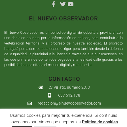
EL NUEVO OBSERVADOR
El Nuevo Observador es un periodico digital de cobertura provincial con
una decidida apuesta por la información de calidad, para contribuir a la
vertebración territorial y al progreso de nuestra sociedad. El proyecto
trabajará por la democracia desde el rigor, pero también desde la defensa
de la igualdad, la pluralidad y la libertad a través de sus publicaciones, en
las que primarán los contenidos pegados a la realidad calle gracias a las
posibilidades que ofrece el mundo digital y multimedia.
CONTACTO
C/ Viriato, número 23, 3
637 512 178
redaccion@elnuevoobservador.com
Usamos cookies para mejorar tu experiencia. Si continuas
Copyright ©
2026
El Nuevo Observador
| Sumurdigital
Diseño web
navegando asumimos que aceptas las
Política de cookies
y
Desarrollo
| All Rights Reserved |
Aviso Legal
|
Política de