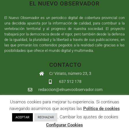
EL NUEVO OBSERVADOR
El Nuevo Observador es un periodico digital de cobertura provincial con
una decidida apuesta por la información de calidad, para contribuir a la
vertebración territorial y al progreso de nuestra sociedad. El proyecto
trabajará por la democracia desde el rigor, pero también desde la defensa
de la igualdad, la pluralidad y la libertad a través de sus publicaciones, en
las que primarán los contenidos pegados a la realidad calle gracias a las
posibilidades que ofrece el mundo digital y multimedia.
CONTACTO
C/ Viriato, número 23, 3
637 512 178
redaccion@elnuevoobservador.com
Usamos cookies para mejorar tu experiencia. Si continuas
Copyright ©
2026
El Nuevo Observador
| Sumurdigital
Diseño web
navegando asumimos que aceptas las
Política de cookies
y
Desarrollo
| All Rights Reserved |
Aviso Legal
|
Política de
. Cambiar los ajustes de cookies
ACEPTAR
RECHAZAR
Privacidad
|
Política de cookies
|
User
Configurar Cookies