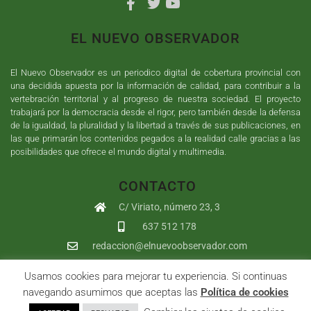
EL NUEVO OBSERVADOR
El Nuevo Observador es un periodico digital de cobertura provincial con
una decidida apuesta por la información de calidad, para contribuir a la
vertebración territorial y al progreso de nuestra sociedad. El proyecto
trabajará por la democracia desde el rigor, pero también desde la defensa
de la igualdad, la pluralidad y la libertad a través de sus publicaciones, en
las que primarán los contenidos pegados a la realidad calle gracias a las
posibilidades que ofrece el mundo digital y multimedia.
CONTACTO
C/ Viriato, número 23, 3
637 512 178
redaccion@elnuevoobservador.com
Usamos cookies para mejorar tu experiencia. Si continuas
Copyright ©
2026
El Nuevo Observador
| Sumurdigital
Diseño web
navegando asumimos que aceptas las
Política de cookies
y
Desarrollo
| All Rights Reserved |
Aviso Legal
|
Política de