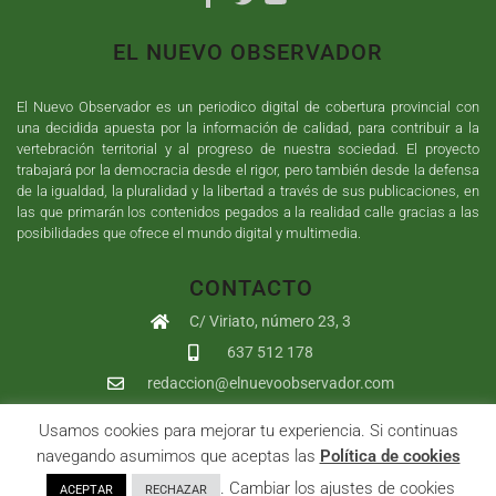
EL NUEVO OBSERVADOR
El Nuevo Observador es un periodico digital de cobertura provincial con
una decidida apuesta por la información de calidad, para contribuir a la
vertebración territorial y al progreso de nuestra sociedad. El proyecto
trabajará por la democracia desde el rigor, pero también desde la defensa
de la igualdad, la pluralidad y la libertad a través de sus publicaciones, en
las que primarán los contenidos pegados a la realidad calle gracias a las
posibilidades que ofrece el mundo digital y multimedia.
CONTACTO
C/ Viriato, número 23, 3
637 512 178
redaccion@elnuevoobservador.com
Usamos cookies para mejorar tu experiencia. Si continuas
Copyright ©
2026
El Nuevo Observador
| Sumurdigital
Diseño web
navegando asumimos que aceptas las
Política de cookies
y
Desarrollo
| All Rights Reserved |
Aviso Legal
|
Política de
. Cambiar los ajustes de cookies
ACEPTAR
RECHAZAR
Privacidad
|
Política de cookies
|
User