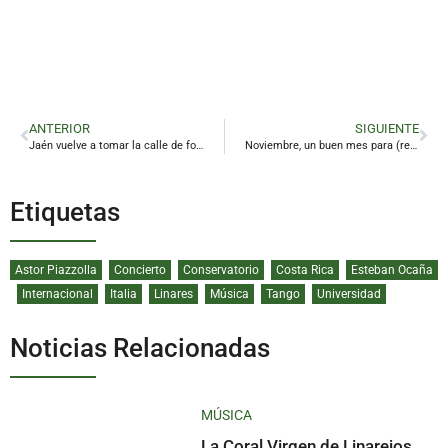
ANTERIOR
SIGUIENTE
Jaén vuelve a tomar la calle de forma multitudinaria para defender «una sanidad pública y de calidad»
Noviembre, un buen mes para (re)descubrir un tesoro arqueológico
Etiquetas
Astor Piazzolla
Concierto
Conservatorio
Costa Rica
Esteban Ocaña
Internacional
Italia
Linares
Música
Tango
Universidad
Noticias Relacionadas
MÚSICA
La Coral Virgen de Linarejos