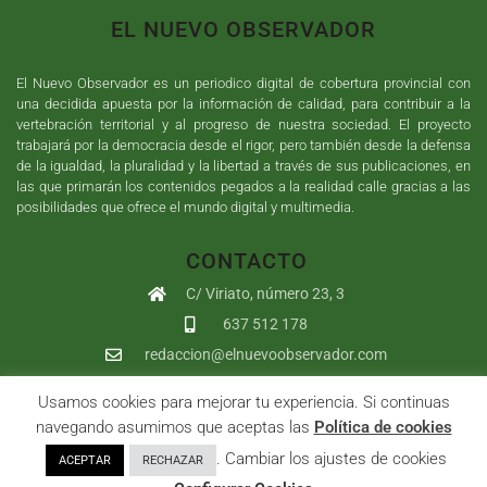
EL NUEVO OBSERVADOR
El Nuevo Observador es un periodico digital de cobertura provincial con
una decidida apuesta por la información de calidad, para contribuir a la
vertebración territorial y al progreso de nuestra sociedad. El proyecto
trabajará por la democracia desde el rigor, pero también desde la defensa
de la igualdad, la pluralidad y la libertad a través de sus publicaciones, en
las que primarán los contenidos pegados a la realidad calle gracias a las
posibilidades que ofrece el mundo digital y multimedia.
CONTACTO
C/ Viriato, número 23, 3
637 512 178
redaccion@elnuevoobservador.com
Usamos cookies para mejorar tu experiencia. Si continuas
Copyright ©
2026
El Nuevo Observador
| Sumurdigital
Diseño web
navegando asumimos que aceptas las
Política de cookies
y
Desarrollo
| All Rights Reserved |
Aviso Legal
|
Política de
. Cambiar los ajustes de cookies
ACEPTAR
RECHAZAR
Privacidad
|
Política de cookies
|
User