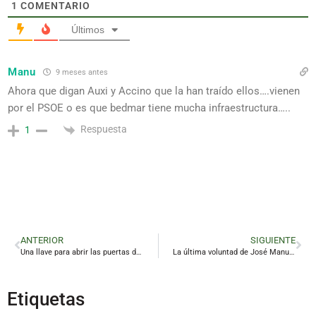
1
COMENTARIO
Últimos
Manu
9 meses antes
Ahora que digan Auxi y Accino que la han traído ellos….vienen
por el PSOE o es que bedmar tiene mucha infraestructura…..
Respuesta
1
ANTERIOR
SIGUIENTE
Una llave para abrir las puertas de la Administración
La última voluntad de José Manuel: volver a dirigir a Las Cigarreras
Etiquetas