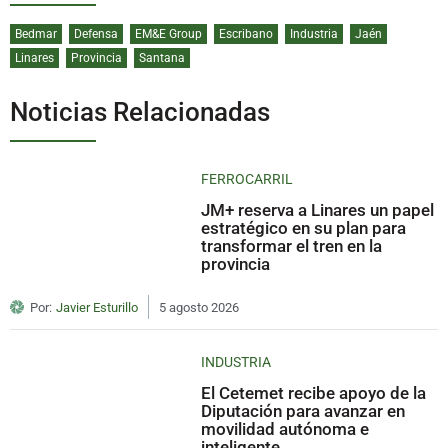
Bedmar
Defensa
EM&E Group
Escribano
Industria
Jaén
Linares
Provincia
Santana
Noticias Relacionadas
FERROCARRIL
JM+ reserva a Linares un papel
estratégico en su plan para
transformar el tren en la
provincia
Por:
Javier Esturillo
5 agosto 2026
INDUSTRIA
El Cetemet recibe apoyo de la
Diputación para avanzar en
movilidad autónoma e
inteligente