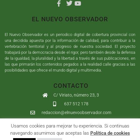
EL NUEVO OBSERVADOR
El Nuevo Observador es un periodico digital de cobertura provincial con
una decidida apuesta por la información de calidad, para contribuir a la
vertebración territorial y al progreso de nuestra sociedad. El proyecto
trabajará por la democracia desde el rigor, pero también desde la defensa
de la igualdad, la pluralidad y la libertad a través de sus publicaciones, en
las que primarán los contenidos pegados a la realidad calle gracias a las
posibilidades que ofrece el mundo digital y multimedia.
CONTACTO
C/ Viriato, número 23, 3
637 512 178
redaccion@elnuevoobservador.com
Usamos cookies para mejorar tu experiencia. Si continuas
Copyright ©
2026
El Nuevo Observador
| Sumurdigital
Diseño web
navegando asumimos que aceptas las
Política de cookies
y
Desarrollo
| All Rights Reserved |
Aviso Legal
|
Política de