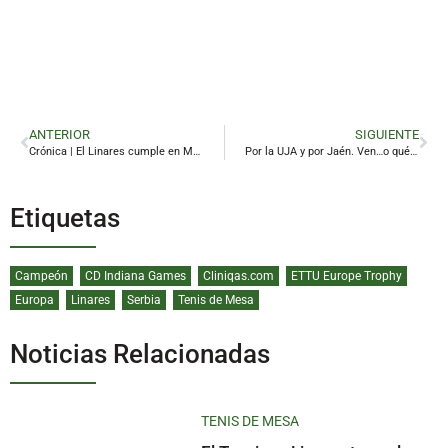
ANTERIOR
SIGUIENTE
Crónica | El Linares cumple en Melilla y se asegura la salvación
Por la UJA y por Jaén. Ven…o quédate en tu casa tan a gusto
Etiquetas
Campeón
CD Indiana Games
Cliniqas.com
ETTU Europe Trophy
Europa
Linares
Serbia
Tenis de Mesa
Noticias Relacionadas
TENIS DE MESA